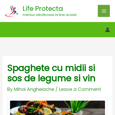
Skip
Life Protecta
to
meniuri sănătoase la tine acasă
content
Spaghete cu midii si
sos de legume si vin
By
Mihai Anghelache
/
Leave a Comment