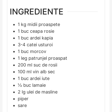
INGREDIENTE
1
kg
midii proaspete
1
buc
ceapa rosie
1
buc
ardei kapia
3-4
catei
usturoi
1
buc
morcov
1
leg
patrunjel proaspat
200
ml
suc de rosii
100
ml
vin alb sec
1
buc
ardei iute
½
buc
lamaie
2
lg
ulei de masline
piper
sare