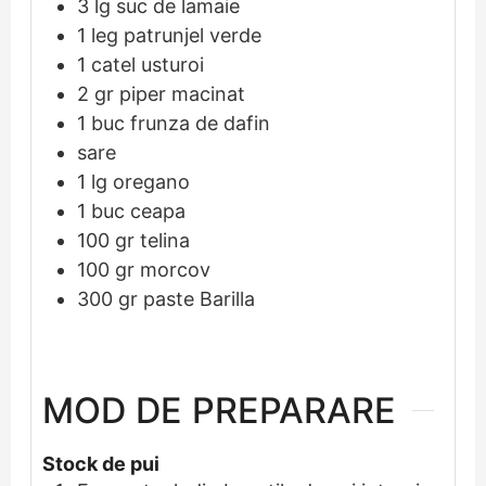
3
lg
suc de lamaie
1
leg
patrunjel verde
1
catel
usturoi
2
gr
piper macinat
1
buc frunza de dafin
sare
1
lg
oregano
1
buc
ceapa
100
gr
telina
100
gr
morcov
300
gr
paste Barilla
MOD DE PREPARARE
Stock de pui