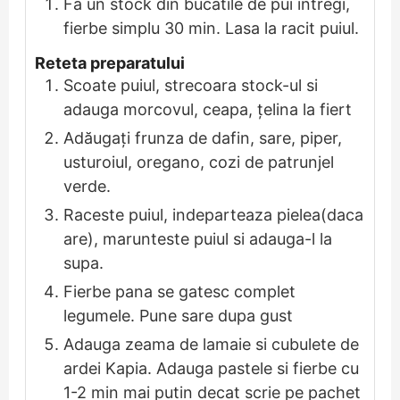
Fa un stock din bucatile de pui intregi,
fierbe simplu 30 min. Lasa la racit puiul.
Reteta preparatului
Scoate puiul, strecoara stock-ul si
adauga morcovul, ceapa, țelina la fiert
Adăugați frunza de dafin, sare, piper,
usturoiul, oregano, cozi de patrunjel
verde.
Raceste puiul, indeparteaza pielea(daca
are), marunteste puiul si adauga-l la
supa.
Fierbe pana se gatesc complet
legumele. Pune sare dupa gust
Adauga zeama de lamaie si cubulete de
ardei Kapia. Adauga pastele si fierbe cu
1-2 min mai putin decat scrie pe pachet