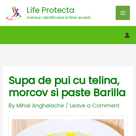
Skip
Life Protecta
to
meniuri sănătoase la tine acasă
content
Supa de pui cu telina,
morcov si paste Barilla
By
Mihai Anghelache
/
Leave a Comment