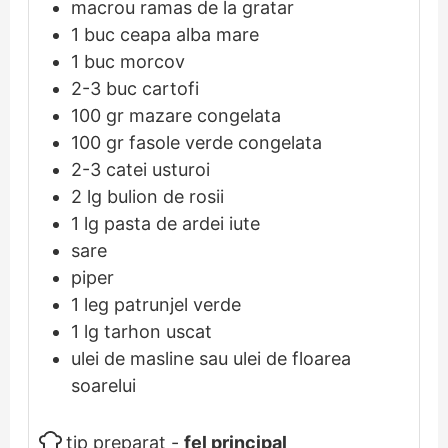
macrou ramas de la gratar
1
buc
ceapa alba mare
1
buc
morcov
2-3
buc
cartofi
100
gr
mazare congelata
100
gr
fasole verde congelata
2-3
catei
usturoi
2
lg
bulion de rosii
1
lg
pasta de ardei iute
sare
piper
1
leg
patrunjel verde
1
lg
tarhon uscat
ulei de masline sau ulei de floarea
soarelui
tip preparat -
fel principal