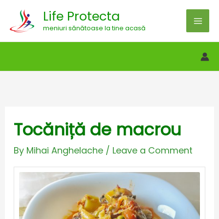
Skip
Life Protecta
to
meniuri sănătoase la tine acasă
content
Tocăniță de macrou
By
Mihai Anghelache
/
Leave a Comment