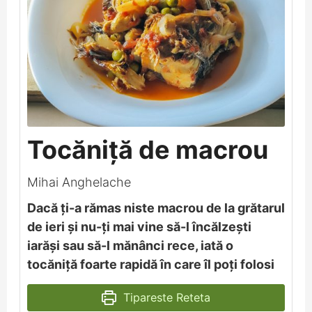
Tocăniță de macrou
Mihai Anghelache
Dacă ți-a rămas niste macrou de la grătarul
de ieri și nu-ți mai vine să-l încălzești
iarăși sau să-l mănânci rece, iată o
tocăniță foarte rapidă în care îl poți folosi
Tipareste Reteta