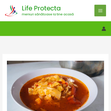
Skip
Life Protecta
to
meniuri sănătoase la tine acasă
content