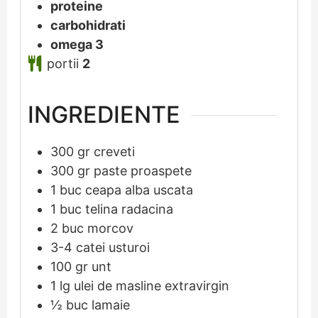
proteine
carbohidrati
omega 3
portii
2
INGREDIENTE
300
gr
creveti
300
gr
paste proaspete
1
buc
ceapa alba uscata
1
buc
telina radacina
2
buc
morcov
3-4
catei
usturoi
100
gr
unt
1
lg
ulei de masline extravirgin
½
buc
lamaie