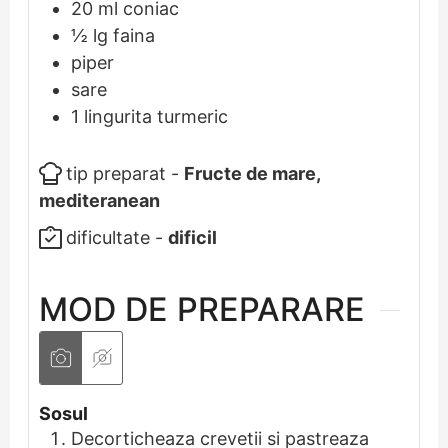
20
ml
coniac
½
lg
faina
piper
sare
1
lingurita
turmeric
tip preparat -
Fructe de mare,
mediteranean
dificultate -
dificil
MOD DE PREPARARE
Sosul
Decorticheaza crevetii si pastreaza