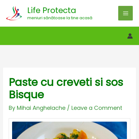
Skip
Life Protecta
to
meniuri sănătoase la tine acasă
content
Paste cu creveti si sos
Bisque
By
Mihai Anghelache
/
Leave a Comment