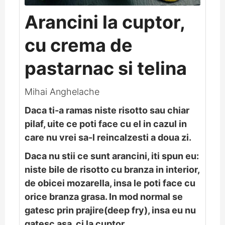
Arancini la cuptor,
cu crema de
pastarnac si telina
Mihai Anghelache
Daca ti-a ramas niste risotto sau chiar
pilaf, uite ce poti face cu el in cazul in
care nu vrei sa-l reincalzesti a doua zi.
Daca nu stii ce sunt arancini, iti spun eu:
niste bile de risotto cu branza in interior,
de obicei mozarella, insa le poti face cu
orice branza grasa. In mod normal se
gatesc prin prajire(deep fry), insa eu nu
gatesc asa, ci la cuptor.