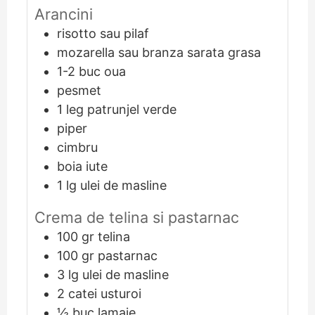
Arancini
risotto sau pilaf
mozarella sau branza sarata grasa
1-2
buc
oua
pesmet
1
leg
patrunjel verde
piper
cimbru
boia iute
1
lg
ulei de masline
Crema de telina si pastarnac
100
gr
telina
100
gr
pastarnac
3
lg
ulei de masline
2
catei
usturoi
½
buc
lamaie