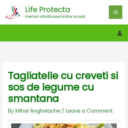
Skip
Life Protecta
to
meniuri sănătoase la tine acasă
content
Tagliatelle cu creveti si
sos de legume cu
smantana
By
Mihai Anghelache
/
Leave a Comment