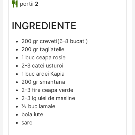
portii
2
INGREDIENTE
200
gr
creveti(6-8 bucati)
200
gr
tagliatelle
1
buc
ceapa rosie
2-3
catei
usturoi
1
buc
ardei Kapia
200
gr
smantana
2-3
fire
ceapa verde
2-3
lg
ulei de masline
½
buc
lamaie
boia iute
sare