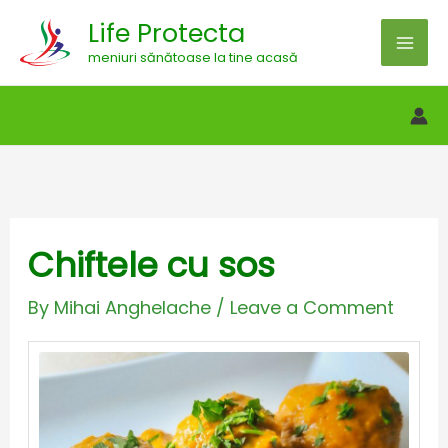
Skip
Life Protecta
to
meniuri sănătoase la tine acasă
content
Chiftele cu sos
By
Mihai Anghelache
/
Leave a Comment