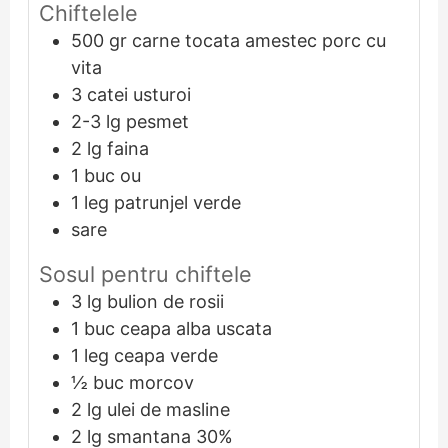
Chiftelele
500
gr
carne tocata amestec porc cu
vita
3
catei
usturoi
2-3
lg
pesmet
2
lg
faina
1
buc
ou
1
leg
patrunjel verde
sare
Sosul pentru chiftele
3
lg
bulion de rosii
1
buc
ceapa alba uscata
1
leg
ceapa verde
½
buc
morcov
2
lg
ulei de masline
2
lg
smantana 30%