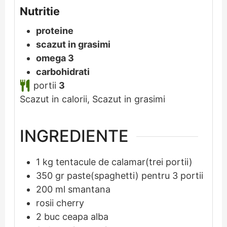
Nutritie
proteine
scazut in grasimi
omega 3
carbohidrati
portii
3
Scazut in calorii, Scazut in grasimi
INGREDIENTE
1
kg
tentacule de calamar(trei portii)
350
gr
paste(spaghetti) pentru 3 portii
200
ml
smantana
rosii cherry
2
buc
ceapa alba