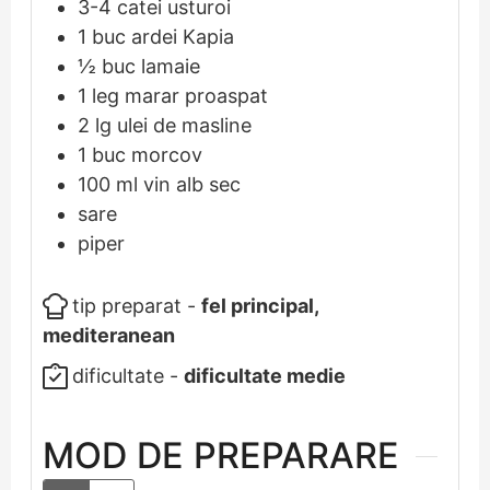
3-4
catei
usturoi
1
buc
ardei Kapia
½
buc
lamaie
1
leg
marar proaspat
2
lg
ulei de masline
1
buc
morcov
100
ml
vin alb sec
sare
piper
tip preparat -
fel principal,
mediteranean
dificultate -
dificultate medie
MOD DE PREPARARE