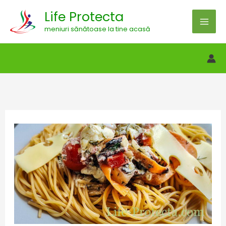
Skip
Life Protecta
to
meniuri sănătoase la tine acasă
content