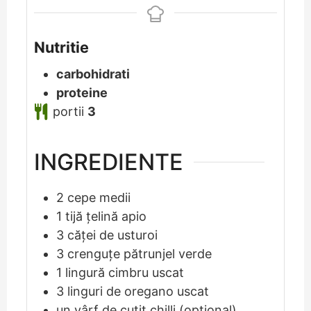
Nutritie
carbohidrati
proteine
portii
3
INGREDIENTE
2
cepe medii
1
tijă țelină apio
3
căței de usturoi
3
crenguțe pătrunjel verde
1
lingură cimbru uscat
3
linguri de oregano uscat
un vârf de cuțit chilli (opțional)