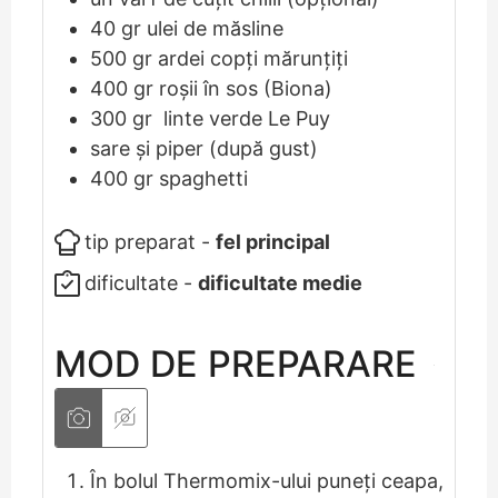
40
gr
ulei de măsline
500
gr
ardei copți mărunțiți
400
gr
roșii în sos (Biona)
300
gr
linte verde Le Puy
sare și piper (după gust)
400
gr
spaghetti
tip preparat -
fel principal
dificultate -
dificultate medie
MOD DE PREPARARE
În bolul Thermomix-ului puneți ceapa,