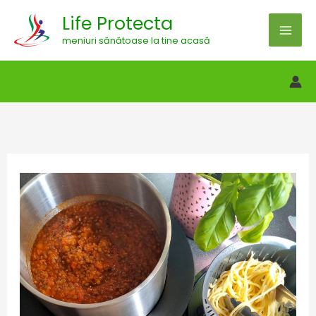
Skip
Life Protecta
to
meniuri sănătoase la tine acasă
content