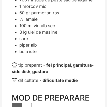
1
morcov mic
50
gr
parmezan ras
½
lamaie
100
ml
vin alb sec
3
lg
ulei de masline
sare
piper alb
boia iute
tip preparat -
fel principal, garnitura-
side dish, gustare
dificultate -
dificultate medie
MOD DE PREPARARE