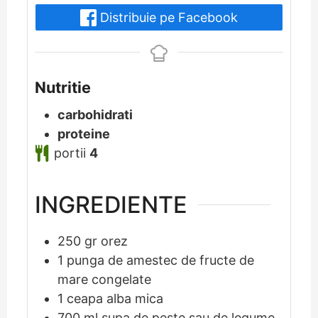
Distribuie pe Facebook
Nutritie
carbohidrati
proteine
portii
4
INGREDIENTE
250
gr
orez
1
punga de amestec de fructe de
mare congelate
1
ceapa alba mica
700
ml
supa de peste sau de legume