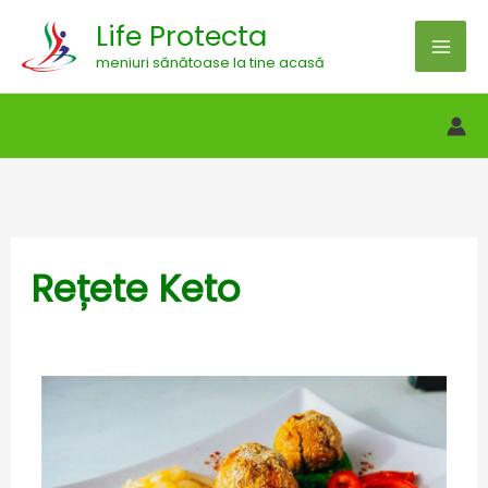
Skip
Life Protecta
to
meniuri sănătoase la tine acasă
content
Rețete Keto