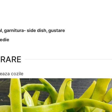
al, garnitura- side dish, gustare
medie
ARARE
teaza cozile