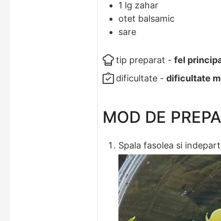
1
lg
zahar
otet balsamic
sare
tip preparat -
fel princip
dificultate -
dificultate 
MOD DE PREP
Spala fasolea si indepar