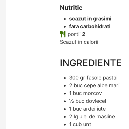
Nutritie
scazut in grasimi
fara carbohidrati
portii
2
Scazut in calorii
INGREDIENTE
300
gr
fasole pastai
2
buc
cepe albe mari
1
buc
morcov
½
buc
dovlecel
1
buc
ardei iute
2
lg
ulei de masline
1
cub
unt