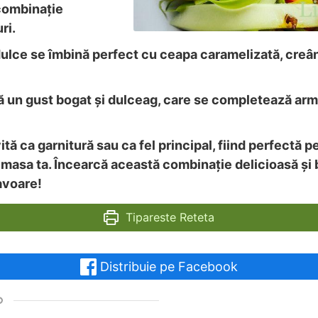
combinație
ri.
dulce se îmbină perfect cu ceapa caramelizată, creâ
 un gust bogat și dulceag, care se completează arm
ită ca garnitură sau ca fel principal, fiind perfectă 
 masa ta. Încearcă această combinație delicioasă și
savoare!
Tipareste Reteta
Distribuie pe Facebook