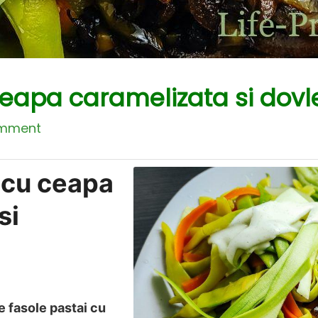
ceapa caramelizata si dovl
omment
 cu ceapa
si
e fasole pastai cu