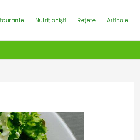
taurante
Nutriționiști
Rețete
Articole