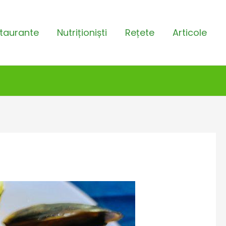
taurante
Nutriționiști
Rețete
Articole