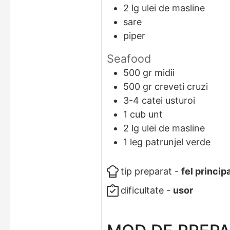
2
lg
ulei de masline
sare
piper
Seafood
500
gr
midii
500
gr
creveti cruzi
3-4
catei
usturoi
1
cub
unt
2
lg
ulei de masline
1
leg
patrunjel verde
tip preparat -
fel princip
dificultate -
usor