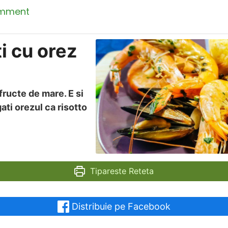
omment
ti cu orez
fructe de mare. E si
gati orezul ca risotto
Tipareste Reteta
Distribuie pe Facebook