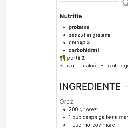
Nutritie
proteine
scazut in grasimi
omega 3
carbohidrati
portii
2
Scazut in calorii, Scazut in g
INGREDIENTE
Orez
200
gr
orez
1
buc
ceapa galbena ma
1
buc
morcov mare