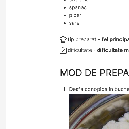
spanac
piper
sare
tip preparat -
fel princip
dificultate -
dificultate 
MOD DE PREP
Desfa conopida in buchet