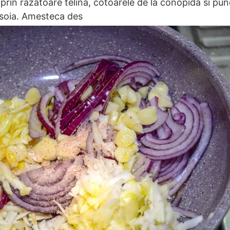
prin razatoare telina, cotoarele de la conopida si pune l
e soia. Amesteca des