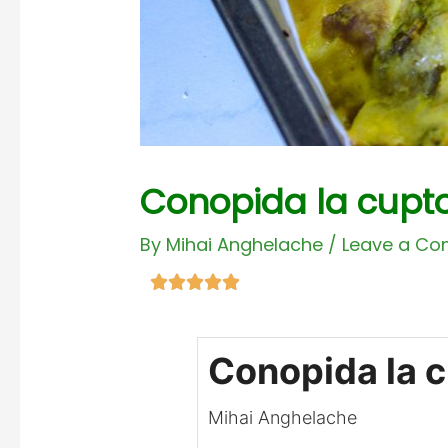
Conopida la cupt
By
Mihai Anghelache
/
Leave a C
E





v
a
Conopida la 
l
u
Mihai Anghelache
a