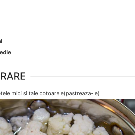
al
medie
ARARE
ele mici si taie cotoarele(pastreaza-le)