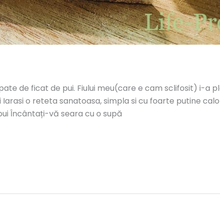
pate de ficat de pui. Fiului meu(care e cam sclifosit) i-a
i Iarasi o reteta sanatoasa, simpla si cu foarte putine calo
ui Încântați-vă seara cu o supă