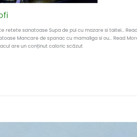
ofi
lte retete sanatoase Supa de pui cu mazare si taitei… R
 sanatoase Mancare de spanac cu mamaliga si ou… Read M
cul are un conținut caloric scăzut