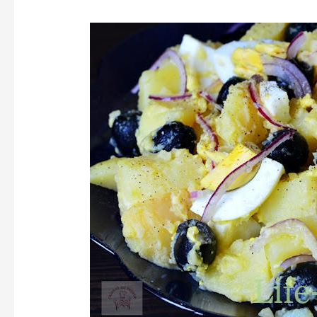
Salată
Orientală
cu
Cartofi