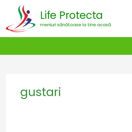
Skip
to
Life Protecta
content
meniuri sănătoase la tine acasă
gustari