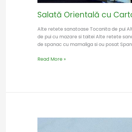
Salată Orientală cu Cart
Alte retete sanatoase Tocanita de pui A
de pui cu mazare si taitei Alte retete
de spanac cu mamaliga si ou posat Spana
Read More »
Conopida
picanta