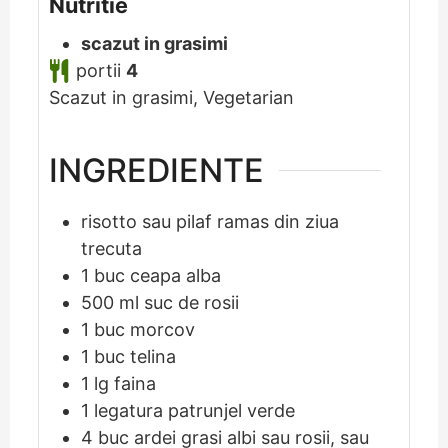
Nutritie
scazut in grasimi
portii
4
Scazut in grasimi, Vegetarian
INGREDIENTE
risotto sau pilaf ramas din ziua
trecuta
1
buc
ceapa alba
500
ml
suc de rosii
1
buc
morcov
1
buc
telina
1
lg
faina
1
legatura
patrunjel verde
4
buc
ardei grasi albi sau rosii, sau