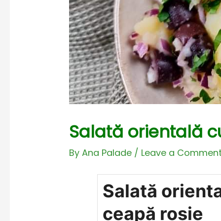
Salată orientală c
By
Ana Palade
/
Leave a Commen
Salată orienta
ceapă roșie