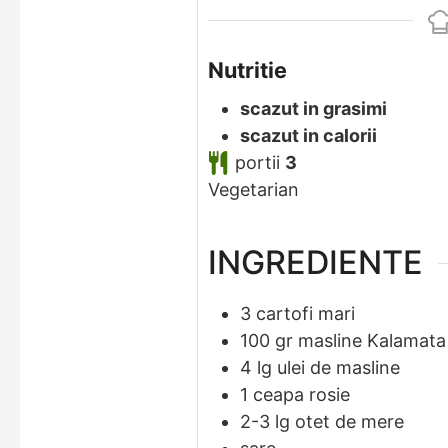
Nutritie
scazut in grasimi
scazut in calorii
portii
3
Vegetarian
INGREDIENTE
3
cartofi mari
100
gr
masline Kalamata
4
lg
ulei de masline
1
ceapa rosie
2-3
lg
otet de mere