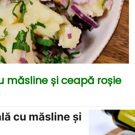
u măsline și ceapă roșie
t
lă cu măsline și