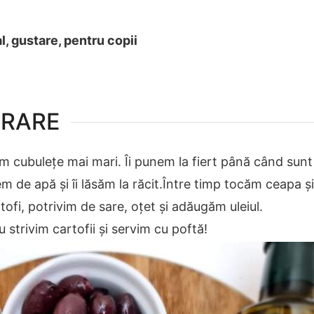
al, gustare, pentru copii
ARARE
iem cubulețe mai mari. Îi punem la fiert până când sunt 
m de apă și îi lăsăm la răcit.Între timp tocăm ceapa și
ofi, potrivim de sare, oțet și adăugăm uleiul.
strivim cartofii și servim cu poftă!