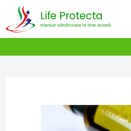
Skip
Life Protecta
to
content
meniuri sănătoase la tine acasă