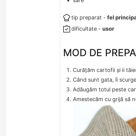
sare
tip preparat -
fel princip
dificultate -
usor
MOD DE PREP
Curățăm cartofii și ii tă
Când sunt gata, îi scurge
Adăugăm totul peste cart
Amestecăm cu grijă să nu 