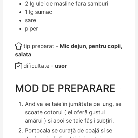
2
lg
ulei de masline fara samburi
1
lg
sumac
sare
piper
tip preparat -
Mic dejun, pentru copii,
salata
dificultate -
usor
MOD DE PREPARARE
Andiva se taie în jumătate pe lung, se
scoate cotorul ( el oferă gustul
amărui ) și apoi se taie fâșii subțiri.
Portocala se curață de coajă și se