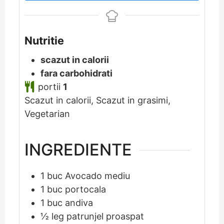
Nutritie
scazut in calorii
fara carbohidrati
portii
1
Scazut in calorii, Scazut in grasimi,
Vegetarian
INGREDIENTE
1
buc
Avocado mediu
1
buc
portocala
1
buc
andiva
½
leg
patrunjel proaspat