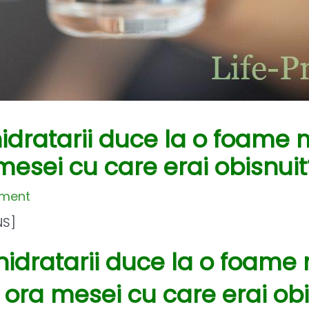
 hidratarii duce la o foame 
mesei cu care erai obisnuit
mment
NS]
 hidratarii duce la o foame
ora mesei cu care erai obi