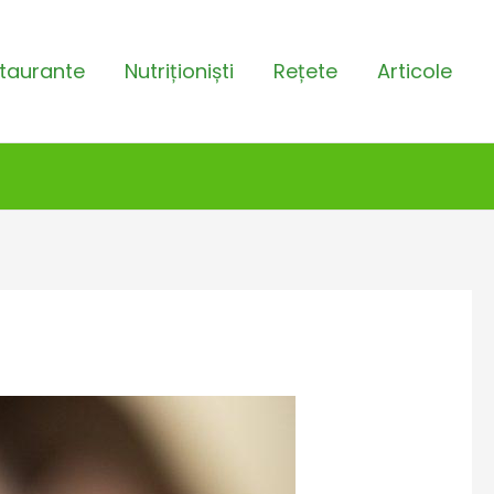
taurante
Nutriționiști
Rețete
Articole