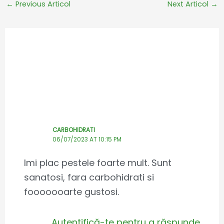
←
Previous Articol
Next Articol
→
1 thought on “Limba de
mare(Dover sole) cu cartofi
dulci”
CARBOHIDRATI
06/07/2023 AT 10:15 PM
Imi plac pestele foarte mult. Sunt
sanatosi, fara carbohidrati si
fooooooarte gustosi.
Autentifică-te pentru a răspunde