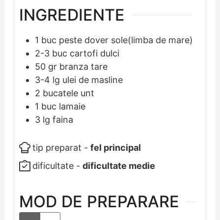
INGREDIENTE
1
buc
peste dover sole(limba de mare)
2-3
buc
cartofi dulci
50
gr
branza tare
3-4
lg
ulei de masline
2
bucatele
unt
1
buc
lamaie
3
lg
faina
tip preparat -
fel principal
dificultate -
dificultate medie
MOD DE PREPARARE