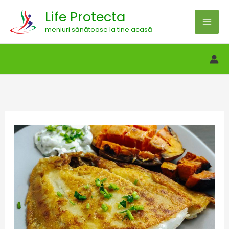
Skip
Life Protecta
to
meniuri sănătoase la tine acasă
content