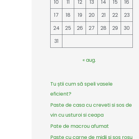
10
11
12
13
14
15
16
17
18
19
20
21
22
23
24
25
26
27
28
29
30
31
« aug.
Tu știi cum să speli vasele
eficient?
Paste de casa cu creveti si sos de
vin cu usturoi si ceapa
Pate de macrou afumat
Paste cu carne de midii si sos rosu