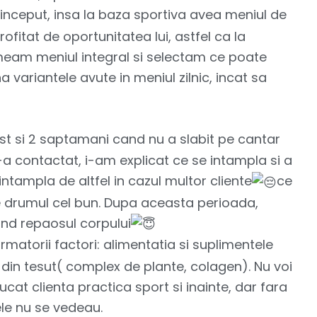
 inceput, insa la baza sportiva avea meniul de
ofitat de oportunitatea lui, astfel ca la
meam meniul integral si selectam ce poate
riantele avute in meniul zilnic, incat sa
st si 2 saptamani cand nu a slabit pe cantar
m-a contactat, i-am explicat ce se intampla si a
ntampla de altfel in cazul multor cliente
ce
e drumul cel bun. Dupa aceasta perioada,
nd repaosul corpului
rmatorii factori: alimentatia si suplimentele
din tesut( complex de plante, colagen). Nu voi
ucat clienta practica sport si inainte, dar fara
ele nu se vedeau.