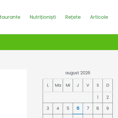
taurante
Nutriționiști
Rețete
Articole
august 2026
L
Ma
Mi
J
V
S
D
1
2
3
4
5
6
7
8
9