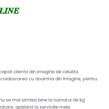
𝑵𝑳𝑰𝑵𝑬
apat clienta din imagine de celulita.
i colaborarea cu doamna din imagine, pentru
nu se mai simtea bine la numarul de kg
mbare, apeland la serviciile mele.