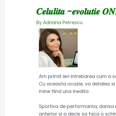
𝑪𝒆𝒍𝒖𝒍𝒊𝒕𝒂 -𝒆𝒗𝒐𝒍𝒖𝒕𝒊𝒆 𝑶
By
Adriana Petrescu
Am primit ieri intrebarea cum a sc
Cu aceasta ocazie, va detaliez s
mine fiind una inedita
Sportiva de performanta, dansa 
anterior si a decis sa faca o schi