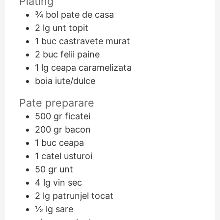
Plating
¾
bol
pate de casa
2
lg
unt topit
1
buc
castravete murat
2
buc
felii paine
1
lg
ceapa caramelizata
boia iute/dulce
Pate preparare
500
gr
ficatei
200
gr
bacon
1
buc
ceapa
1
catel
usturoi
50
gr
unt
4
lg
vin sec
2
lg
patrunjel tocat
½
lg
sare