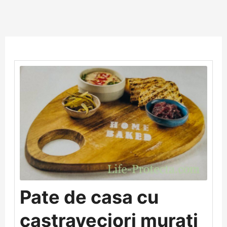
Skip
to
content
Pate de casa cu
castraveciori murați